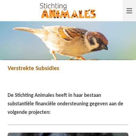
Ga
direct
naar
de
hoofdinhoud
Verstrekte Subsidies
De Stichting Animales heeft in haar bestaan
substantiële financiële ondersteuning gegeven aan de
volgende projecten: