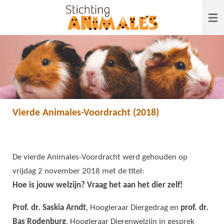
Ga
direct
naar
de
hoofdinhoud
Vierde Animales-Voordracht (2018)
De vierde Animales-Voordracht werd gehouden op
vrijdag 2 november 2018 met de titel:
Hoe is jouw welzijn? Vraag het aan het dier zelf!
Prof. dr. Saskia Arndt
, Hoogleraar Diergedrag en
prof. dr.
Bas Rodenburg
, Hoogleraar Dierenwelzijn in gesprek